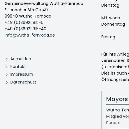
Gemeindeverwaltung Wutha-Farnroda
Dienstag
Eisenacher Straße 49
99848 Wutha-Farnoda
Mittwoch
+49 (0)36921 915-0
Donnerstag
+49 (0)36921 915-40
info@wutha-farnroda.de
Freitag
Für Ihre Anli
Anmelden
vereinbaren S
Kontakt
(telefonisch: 
Dies ist auch
Impressum
Öffnungszeit
Datenschutz
Mayors 
Wutha-Farn
Mitglied vo
Peace.