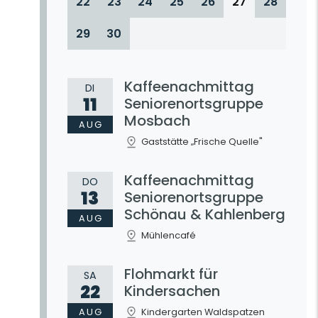
22
23
24
25
26
27
28
29
30
Kaffeenachmittag
DI
11
Seniorenortsgruppe
Mosbach
AUG
Gaststätte „Frische Quelle"
Kaffeenachmittag
DO
13
Seniorenortsgruppe
Schönau & Kahlenberg
AUG
Mühlencafé
Flohmarkt für
SA
22
Kindersachen
AUG
Kindergarten Waldspatzen