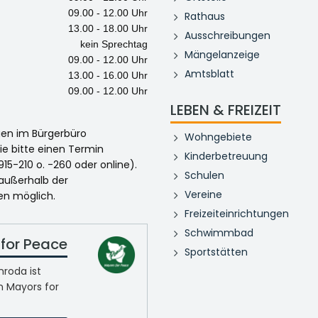
09.00 - 12.00 Uhr
Rathaus
13.00 - 18.00 Uhr
Ausschreibungen
kein Sprechtag
Mängelanzeige
09.00 - 12.00 Uhr
Amtsblatt
13.00 - 16.00 Uhr
09.00 - 12.00 Uhr
LEBEN & FREIZEIT
egen im Bürgerbüro
Wohngebiete
ie bitte einen Termin
Kinderbetreuung
915-210 o. -260 oder online).
Schulen
 außerhalb der
Vereine
en möglich.
Freizeiteinrichtungen
Schwimmbad
for Peace
Sportstätten
roda ist
n Mayors for