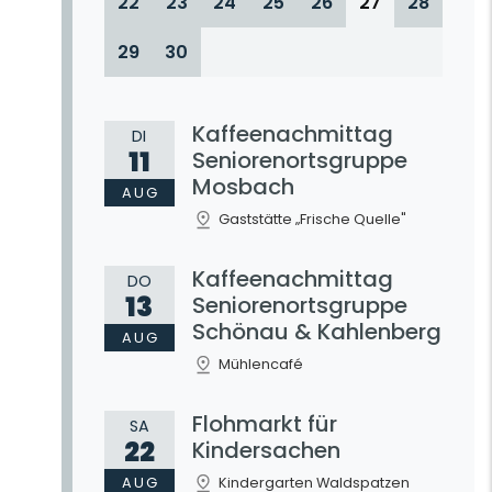
22
23
24
25
26
27
28
29
30
Kaffeenachmittag
DI
11
Seniorenortsgruppe
Mosbach
AUG
Gaststätte „Frische Quelle"
Kaffeenachmittag
DO
13
Seniorenortsgruppe
Schönau & Kahlenberg
AUG
Mühlencafé
Flohmarkt für
SA
22
Kindersachen
AUG
Kindergarten Waldspatzen