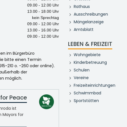
09.00 - 12.00 Uhr
Rathaus
13.00 - 18.00 Uhr
Ausschreibungen
kein Sprechtag
Mängelanzeige
09.00 - 12.00 Uhr
Amtsblatt
13.00 - 16.00 Uhr
09.00 - 12.00 Uhr
LEBEN & FREIZEIT
egen im Bürgerbüro
Wohngebiete
ie bitte einen Termin
Kinderbetreuung
915-210 o. -260 oder online).
Schulen
 außerhalb der
Vereine
en möglich.
Freizeiteinrichtungen
Schwimmbad
for Peace
Sportstätten
roda ist
n Mayors for