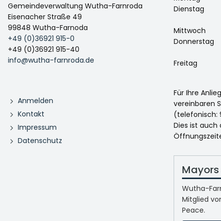
Gemeindeverwaltung Wutha-Farnroda
Dienstag
Eisenacher Straße 49
99848 Wutha-Farnoda
Mittwoch
+49 (0)36921 915-0
Donnerstag
+49 (0)36921 915-40
info@wutha-farnroda.de
Freitag
Für Ihre Anli
Anmelden
vereinbaren S
Kontakt
(telefonisch: 
Dies ist auch
Impressum
Öffnungszeit
Datenschutz
Mayors 
Wutha-Farn
Mitglied vo
Peace.