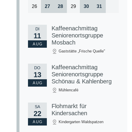
26
27
28
29
30
31
Kaffeenachmittag
DI
11
Seniorenortsgruppe
Mosbach
AUG
Gaststätte „Frische Quelle"
Kaffeenachmittag
DO
13
Seniorenortsgruppe
Schönau & Kahlenberg
AUG
Mühlencafé
Flohmarkt für
SA
22
Kindersachen
AUG
Kindergarten Waldspatzen