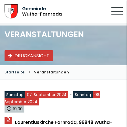
SUCHEN
Gemeinde
Wutha-Farnroda
VERANSTALTUNGEN
DRUCKANSICHT
Startseite
Veranstaltungen
-
Samstag
07. September 2024
Sonntag
08.
September 2024
19:00
Laurentiuskirche Farnroda, 99848 Wutha-