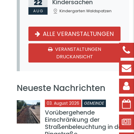
22
Kindersachen
AUG
Kindergarten Waldspatzen
ALLE VERANSTALTUNGEN
VERANSTALTUNGEN
DRUCKANSICHT
Neueste Nachrichten
03. August 2026
GEMEINDE
Vorübergehende
Einschränkung der
Straßenbeleuchtung in der
Ringstraße