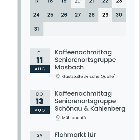
17
18
19
20
21
22
23
24
25
26
27
28
29
30
31
Kaffeenachmittag
DI
11
Seniorenortsgruppe
Mosbach
AUG
Gaststätte „Frische Quelle"
Kaffeenachmittag
DO
13
Seniorenortsgruppe
Schönau & Kahlenberg
AUG
Mühlencafé
Flohmarkt für
SA