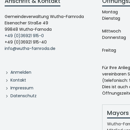
Anschrift & Kontakt
Öffnungs
Montag
Gemeindeverwaltung Wutha-Farnroda
Dienstag
Eisenacher Straße 49
99848 Wutha-Farnoda
Mittwoch
+49 (0)36921 915-0
Donnerstag
+49 (0)36921 915-40
info@wutha-farnroda.de
Freitag
Für Ihre Anli
Anmelden
vereinbaren S
Kontakt
(telefonisch: 
Dies ist auch
Impressum
Öffnungszeit
Datenschutz
Mayors 
Wutha-Farn