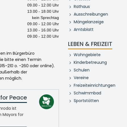
09.00 - 12.00 Uhr
Rathaus
13.00 - 18.00 Uhr
Ausschreibungen
kein Sprechtag
Mängelanzeige
09.00 - 12.00 Uhr
Amtsblatt
13.00 - 16.00 Uhr
09.00 - 12.00 Uhr
LEBEN & FREIZEIT
egen im Bürgerbüro
Wohngebiete
ie bitte einen Termin
Kinderbetreuung
915-210 o. -260 oder online).
Schulen
 außerhalb der
Vereine
en möglich.
Freizeiteinrichtungen
Schwimmbad
for Peace
Sportstätten
roda ist
n Mayors for