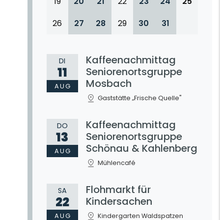
19
20
21
22
23
24
25
26
27
28
29
30
31
Kaffeenachmittag
DI
11
Seniorenortsgruppe
Mosbach
AUG
Gaststätte „Frische Quelle"
Kaffeenachmittag
DO
13
Seniorenortsgruppe
Schönau & Kahlenberg
AUG
Mühlencafé
Flohmarkt für
SA
22
Kindersachen
AUG
Kindergarten Waldspatzen