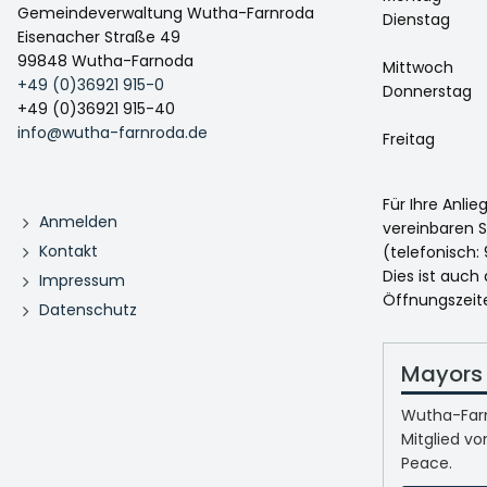
Gemeindeverwaltung Wutha-Farnroda
Dienstag
Eisenacher Straße 49
99848 Wutha-Farnoda
Mittwoch
+49 (0)36921 915-0
Donnerstag
+49 (0)36921 915-40
info@wutha-farnroda.de
Freitag
Für Ihre Anli
Anmelden
vereinbaren S
Kontakt
(telefonisch: 
Dies ist auch
Impressum
Öffnungszeit
Datenschutz
Mayors 
Wutha-Farn
Mitglied vo
Peace.