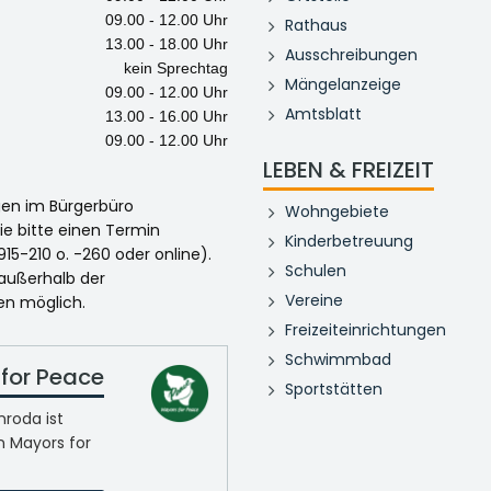
09.00 - 12.00 Uhr
Rathaus
13.00 - 18.00 Uhr
Ausschreibungen
kein Sprechtag
Mängelanzeige
09.00 - 12.00 Uhr
Amtsblatt
13.00 - 16.00 Uhr
09.00 - 12.00 Uhr
LEBEN & FREIZEIT
egen im Bürgerbüro
Wohngebiete
ie bitte einen Termin
Kinderbetreuung
915-210 o. -260 oder online).
Schulen
 außerhalb der
Vereine
en möglich.
Freizeiteinrichtungen
Schwimmbad
for Peace
Sportstätten
roda ist
n Mayors for