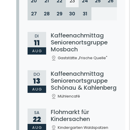
20
21
22
23
24
25
26
27
28
29
30
31
Kaffeenachmittag
DI
11
Seniorenortsgruppe
Mosbach
AUG
Gaststätte „Frische Quelle"
Kaffeenachmittag
DO
13
Seniorenortsgruppe
Schönau & Kahlenberg
AUG
Mühlencafé
Flohmarkt für
SA
22
Kindersachen
AUG
Kindergarten Waldspatzen