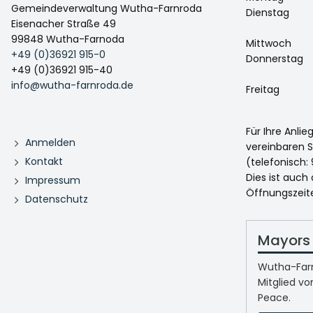
Gemeindeverwaltung Wutha-Farnroda
Dienstag
Eisenacher Straße 49
99848 Wutha-Farnoda
Mittwoch
+49 (0)36921 915-0
Donnerstag
+49 (0)36921 915-40
info@wutha-farnroda.de
Freitag
Für Ihre Anli
Anmelden
vereinbaren S
Kontakt
(telefonisch: 
Dies ist auch
Impressum
Öffnungszeit
Datenschutz
Mayors 
Wutha-Farn
Mitglied vo
Peace.