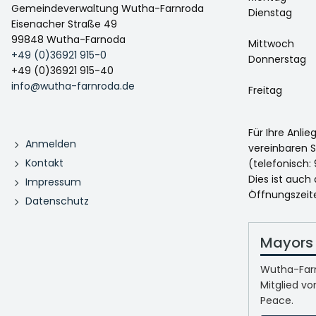
Gemeindeverwaltung Wutha-Farnroda
Dienstag
Eisenacher Straße 49
99848 Wutha-Farnoda
Mittwoch
+49 (0)36921 915-0
Donnerstag
+49 (0)36921 915-40
info@wutha-farnroda.de
Freitag
Für Ihre Anli
Anmelden
vereinbaren S
Kontakt
(telefonisch: 
Dies ist auch
Impressum
Öffnungszeit
Datenschutz
Mayors 
Wutha-Farn
Mitglied vo
Peace.