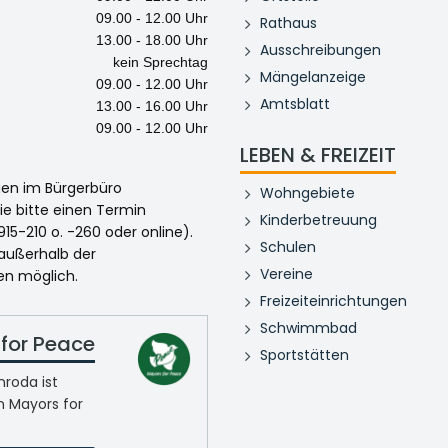
09.00 - 12.00 Uhr
Rathaus
13.00 - 18.00 Uhr
Ausschreibungen
kein Sprechtag
Mängelanzeige
09.00 - 12.00 Uhr
Amtsblatt
13.00 - 16.00 Uhr
09.00 - 12.00 Uhr
LEBEN & FREIZEIT
egen im Bürgerbüro
Wohngebiete
ie bitte einen Termin
Kinderbetreuung
915-210 o. -260 oder online).
Schulen
 außerhalb der
Vereine
en möglich.
Freizeiteinrichtungen
Schwimmbad
for Peace
Sportstätten
roda ist
n Mayors for