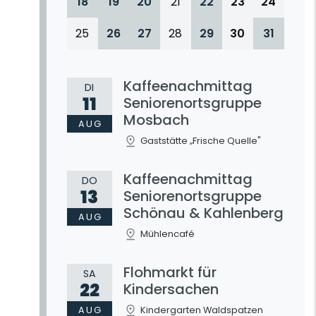
18
19
20
21
22
23
24
25
26
27
28
29
30
31
Kaffeenachmittag
DI
11
Seniorenortsgruppe
Mosbach
AUG
Gaststätte „Frische Quelle"
Kaffeenachmittag
DO
13
Seniorenortsgruppe
Schönau & Kahlenberg
AUG
Mühlencafé
Flohmarkt für
SA
22
Kindersachen
AUG
Kindergarten Waldspatzen