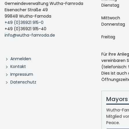
Gemeindeverwaltung Wutha-Farnroda
Dienstag
Eisenacher Straße 49
99848 Wutha-Farnoda
Mittwoch
+49 (0)36921 915-0
Donnerstag
+49 (0)36921 915-40
info@wutha-farnroda.de
Freitag
Für Ihre Anli
Anmelden
vereinbaren S
Kontakt
(telefonisch: 
Dies ist auch
Impressum
Öffnungszeit
Datenschutz
Mayors 
Wutha-Farn
Mitglied vo
Peace.