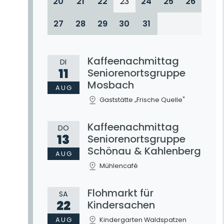
20
21
22
23
24
25
26
27
28
29
30
31
Kaffeenachmittag
DI
11
Seniorenortsgruppe
Mosbach
AUG
Gaststätte „Frische Quelle"
Kaffeenachmittag
DO
13
Seniorenortsgruppe
Schönau & Kahlenberg
AUG
Mühlencafé
Flohmarkt für
SA
22
Kindersachen
AUG
Kindergarten Waldspatzen