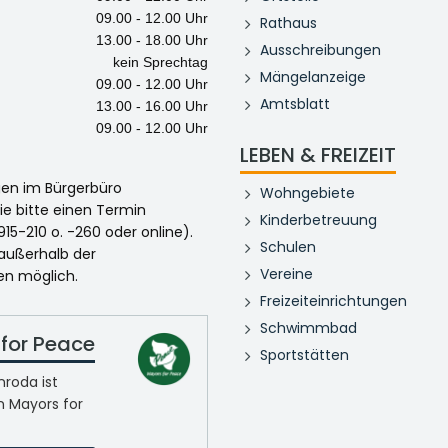
09.00 - 12.00 Uhr
Rathaus
13.00 - 18.00 Uhr
Ausschreibungen
kein Sprechtag
Mängelanzeige
09.00 - 12.00 Uhr
Amtsblatt
13.00 - 16.00 Uhr
09.00 - 12.00 Uhr
LEBEN & FREIZEIT
egen im Bürgerbüro
Wohngebiete
ie bitte einen Termin
Kinderbetreuung
915-210 o. -260 oder online).
Schulen
 außerhalb der
Vereine
en möglich.
Freizeiteinrichtungen
Schwimmbad
for Peace
Sportstätten
roda ist
n Mayors for