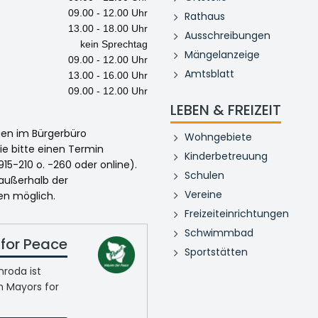
09.00 - 12.00 Uhr
Rathaus
13.00 - 18.00 Uhr
Ausschreibungen
kein Sprechtag
Mängelanzeige
09.00 - 12.00 Uhr
Amtsblatt
13.00 - 16.00 Uhr
09.00 - 12.00 Uhr
LEBEN & FREIZEIT
egen im Bürgerbüro
Wohngebiete
ie bitte einen Termin
Kinderbetreuung
915-210 o. -260 oder online).
Schulen
 außerhalb der
Vereine
en möglich.
Freizeiteinrichtungen
Schwimmbad
for Peace
Sportstätten
roda ist
n Mayors for