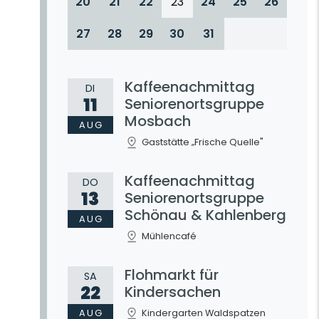
20
21
22
23
24
25
26
27
28
29
30
31
Kaffeenachmittag
DI
11
Seniorenortsgruppe
Mosbach
AUG
Gaststätte „Frische Quelle"
Kaffeenachmittag
DO
13
Seniorenortsgruppe
Schönau & Kahlenberg
AUG
Mühlencafé
Flohmarkt für
SA
22
Kindersachen
AUG
Kindergarten Waldspatzen