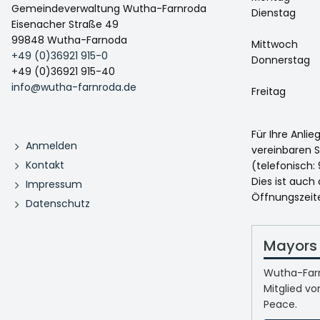
Gemeindeverwaltung Wutha-Farnroda
Dienstag
Eisenacher Straße 49
99848 Wutha-Farnoda
Mittwoch
+49 (0)36921 915-0
Donnerstag
+49 (0)36921 915-40
info@wutha-farnroda.de
Freitag
Für Ihre Anli
Anmelden
vereinbaren S
Kontakt
(telefonisch: 
Dies ist auch
Impressum
Öffnungszeit
Datenschutz
Mayors 
Wutha-Farn
Mitglied vo
Peace.