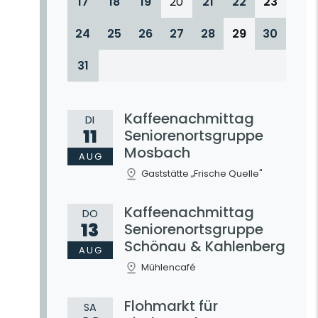
17
18
19
20
21
22
23
24
25
26
27
28
29
30
31
Kaffeenachmittag
DI
11
Seniorenortsgruppe
Mosbach
AUG
Gaststätte „Frische Quelle"
Kaffeenachmittag
DO
13
Seniorenortsgruppe
Schönau & Kahlenberg
AUG
Mühlencafé
Flohmarkt für
SA