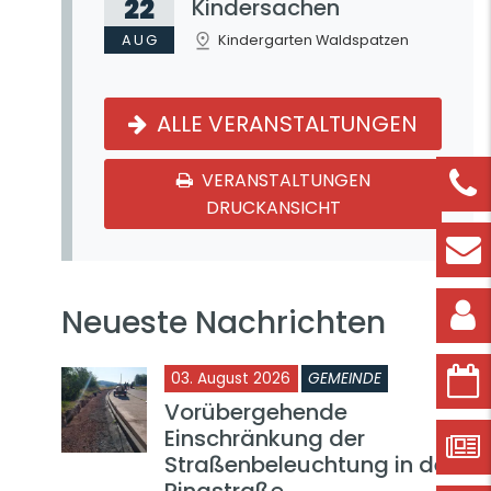
22
Kindersachen
AUG
Kindergarten Waldspatzen
ALLE VERANSTALTUNGEN
VERANSTALTUNGEN
DRUCKANSICHT
Neueste Nachrichten
03. August 2026
GEMEINDE
Vorübergehende
Einschränkung der
Straßenbeleuchtung in der
Ringstraße