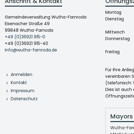
Anschrift & Kontakt
Öffnungs
Montag
Gemeindeverwaltung Wutha-Farnroda
Dienstag
Eisenacher Straße 49
99848 Wutha-Farnoda
Mittwoch
+49 (0)36921 915-0
Donnerstag
+49 (0)36921 915-40
info@wutha-farnroda.de
Freitag
Für Ihre Anli
Anmelden
vereinbaren S
Kontakt
(telefonisch: 
Dies ist auch
Impressum
Öffnungszeit
Datenschutz
Mayors 
Wutha-Farn