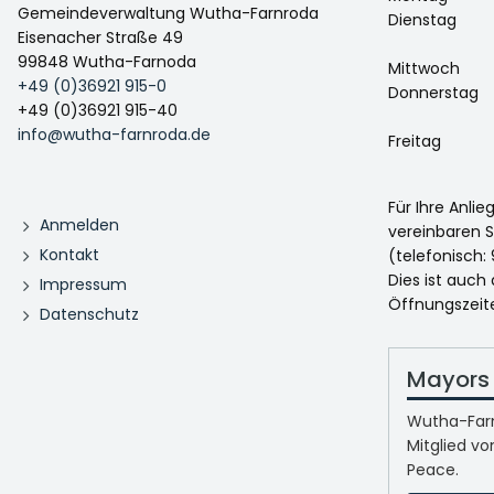
Gemeindeverwaltung Wutha-Farnroda
Dienstag
Eisenacher Straße 49
99848 Wutha-Farnoda
Mittwoch
+49 (0)36921 915-0
Donnerstag
+49 (0)36921 915-40
info@wutha-farnroda.de
Freitag
Für Ihre Anli
Anmelden
vereinbaren S
Kontakt
(telefonisch: 
Dies ist auch
Impressum
Öffnungszeit
Datenschutz
Mayors 
Wutha-Farn
Mitglied vo
Peace.