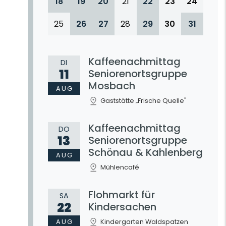
18
19
20
21
22
23
24
25
26
27
28
29
30
31
Kaffeenachmittag
DI
11
Seniorenortsgruppe
Mosbach
AUG
Gaststätte „Frische Quelle"
Kaffeenachmittag
DO
13
Seniorenortsgruppe
Schönau & Kahlenberg
AUG
Mühlencafé
Flohmarkt für
SA
22
Kindersachen
AUG
Kindergarten Waldspatzen