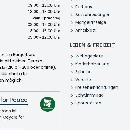
09.00 - 12.00 Uhr
Rathaus
13.00 - 18.00 Uhr
Ausschreibungen
kein Sprechtag
Mängelanzeige
09.00 - 12.00 Uhr
Amtsblatt
13.00 - 16.00 Uhr
09.00 - 12.00 Uhr
LEBEN & FREIZEIT
egen im Bürgerbüro
Wohngebiete
ie bitte einen Termin
Kinderbetreuung
915-210 o. -260 oder online).
Schulen
 außerhalb der
Vereine
en möglich.
Freizeiteinrichtungen
Schwimmbad
for Peace
Sportstätten
roda ist
n Mayors for