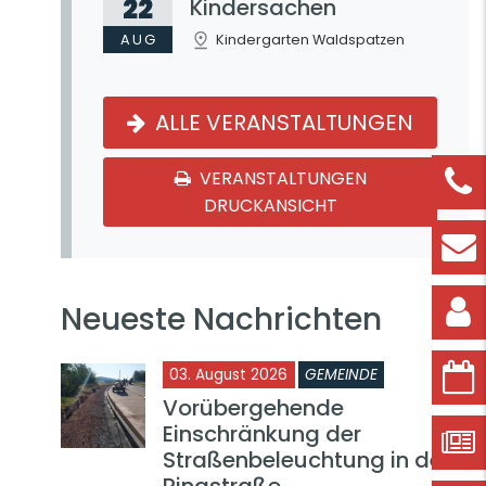
22
Kindersachen
AUG
Kindergarten Waldspatzen
ALLE VERANSTALTUNGEN
VERANSTALTUNGEN
DRUCKANSICHT
Neueste Nachrichten
03. August 2026
GEMEINDE
Vorübergehende
Einschränkung der
Straßenbeleuchtung in der
Ringstraße