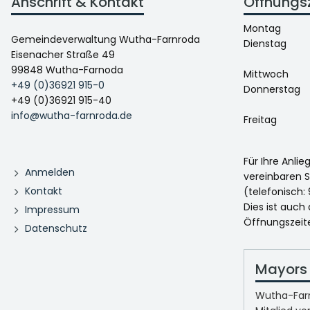
Anschrift & Kontakt
Öffnungs
Montag
Gemeindeverwaltung Wutha-Farnroda
Dienstag
Eisenacher Straße 49
99848 Wutha-Farnoda
Mittwoch
+49 (0)36921 915-0
Donnerstag
+49 (0)36921 915-40
info@wutha-farnroda.de
Freitag
Für Ihre Anli
Anmelden
vereinbaren S
Kontakt
(telefonisch: 
Dies ist auch
Impressum
Öffnungszeit
Datenschutz
Mayors 
Wutha-Farn