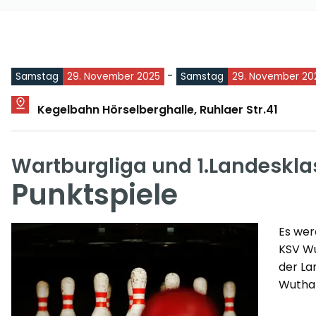
-
Samstag
29. November 2025
Samstag
29. November 20
Kegelbahn Hörselberghalle, Ruhlaer Str.41
Wartburgliga und 1.Landeskla
Punktspiele
Es wer
KSV Wu
der La
Wutha/