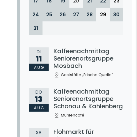
17
18
19
20
21
22
23
24
25
26
27
28
29
30
31
Kaffeenachmittag
DI
11
Seniorenortsgruppe
Mosbach
AUG
Gaststätte „Frische Quelle"
Kaffeenachmittag
DO
13
Seniorenortsgruppe
Schönau & Kahlenberg
AUG
Mühlencafé
Flohmarkt für
SA