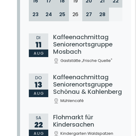
16
17
18
19
20
21
22
23
24
25
26
27
28
Kaffeenachmittag
DI
11
Seniorenortsgruppe
Mosbach
AUG
Gaststätte „Frische Quelle"
Kaffeenachmittag
DO
13
Seniorenortsgruppe
Schönau & Kahlenberg
AUG
Mühlencafé
Flohmarkt für
SA
22
Kindersachen
AUG
Kindergarten Waldspatzen