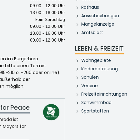
09.00 - 12.00 Uhr
Rathaus
13.00 - 18.00 Uhr
Ausschreibungen
kein Sprechtag
Mängelanzeige
09.00 - 12.00 Uhr
Amtsblatt
13.00 - 16.00 Uhr
09.00 - 12.00 Uhr
LEBEN & FREIZEIT
egen im Bürgerbüro
Wohngebiete
ie bitte einen Termin
Kinderbetreuung
915-210 o. -260 oder online).
Schulen
 außerhalb der
Vereine
en möglich.
Freizeiteinrichtungen
Schwimmbad
for Peace
Sportstätten
roda ist
n Mayors for