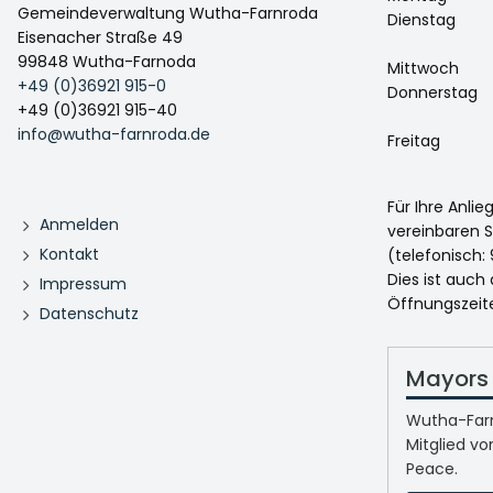
Gemeindeverwaltung Wutha-Farnroda
Dienstag
Eisenacher Straße 49
99848 Wutha-Farnoda
Mittwoch
+49 (0)36921 915-0
Donnerstag
+49 (0)36921 915-40
info@wutha-farnroda.de
Freitag
Für Ihre Anli
Anmelden
vereinbaren S
Kontakt
(telefonisch: 
Dies ist auch
Impressum
Öffnungszeit
Datenschutz
Mayors 
Wutha-Farn
Mitglied vo
Peace.