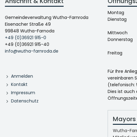
Anschrift & Kontakt
Öffnungs
Montag
Gemeindeverwaltung Wutha-Farnroda
Dienstag
Eisenacher Straße 49
99848 Wutha-Farnoda
Mittwoch
+49 (0)36921 915-0
Donnerstag
+49 (0)36921 915-40
info@wutha-farnroda.de
Freitag
Für Ihre Anli
Anmelden
vereinbaren S
Kontakt
(telefonisch: 
Dies ist auch
Impressum
Öffnungszeit
Datenschutz
Mayors 
Wutha-Farn