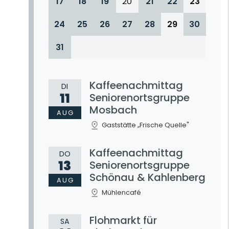
17
18
19
20
21
22
23
24
25
26
27
28
29
30
31
Kaffeenachmittag
DI
11
Seniorenortsgruppe
Mosbach
AUG
Gaststätte „Frische Quelle"
Kaffeenachmittag
DO
13
Seniorenortsgruppe
Schönau & Kahlenberg
AUG
Mühlencafé
Flohmarkt für
SA