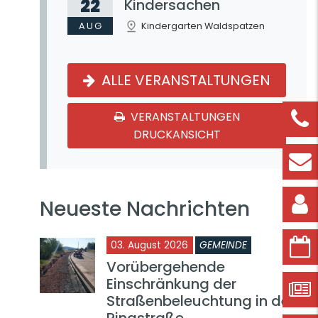
22
Kindersachen
AUG
Kindergarten Waldspatzen
ALLE VERANSTALTUNGEN
VERANSTALTUNGEN
DRUCKANSICHT
Neueste Nachrichten
03. August 2026
GEMEINDE
Vorübergehende
Einschränkung der
Straßenbeleuchtung in der
Ringstraße