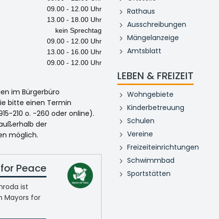
09.00 - 12.00 Uhr
Rathaus
13.00 - 18.00 Uhr
Ausschreibungen
kein Sprechtag
Mängelanzeige
09.00 - 12.00 Uhr
Amtsblatt
13.00 - 16.00 Uhr
09.00 - 12.00 Uhr
LEBEN & FREIZEIT
egen im Bürgerbüro
Wohngebiete
ie bitte einen Termin
Kinderbetreuung
915-210 o. -260 oder online).
Schulen
 außerhalb der
Vereine
en möglich.
Freizeiteinrichtungen
Schwimmbad
for Peace
Sportstätten
roda ist
n Mayors for