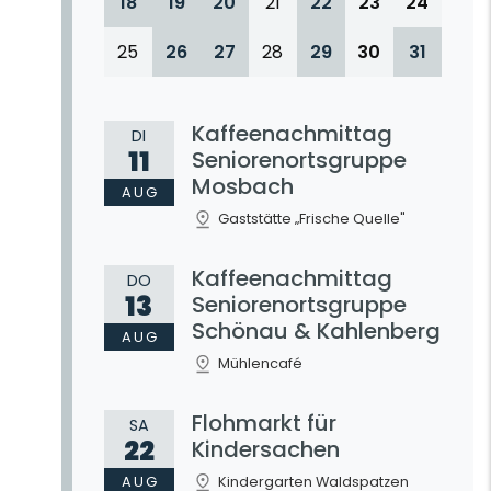
18
19
20
21
22
23
24
25
26
27
28
29
30
31
Kaffeenachmittag
DI
11
Seniorenortsgruppe
Mosbach
AUG
Gaststätte „Frische Quelle"
Kaffeenachmittag
DO
13
Seniorenortsgruppe
Schönau & Kahlenberg
AUG
Mühlencafé
Flohmarkt für
SA
22
Kindersachen
AUG
Kindergarten Waldspatzen