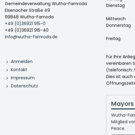
Gemeindeverwaltung Wutha-Farnroda
Dienstag
Eisenacher Straße 49
99848 Wutha-Farnoda
Mittwoch
+49 (0)36921 915-0
Donnerstag
+49 (0)36921 915-40
info@wutha-farnroda.de
Freitag
Für Ihre Anli
Anmelden
vereinbaren S
Kontakt
(telefonisch: 
Dies ist auch
Impressum
Öffnungszeit
Datenschutz
Mayors 
Wutha-Farn
Mitglied vo
Peace.