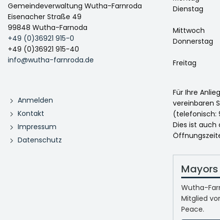
Gemeindeverwaltung Wutha-Farnroda
Dienstag
Eisenacher Straße 49
99848 Wutha-Farnoda
Mittwoch
+49 (0)36921 915-0
Donnerstag
+49 (0)36921 915-40
info@wutha-farnroda.de
Freitag
Für Ihre Anli
Anmelden
vereinbaren S
Kontakt
(telefonisch: 
Dies ist auch
Impressum
Öffnungszeit
Datenschutz
Mayors 
Wutha-Farn
Mitglied vo
Peace.