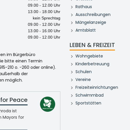
09.00 - 12.00 Uhr
Rathaus
13.00 - 18.00 Uhr
Ausschreibungen
kein Sprechtag
Mängelanzeige
09.00 - 12.00 Uhr
Amtsblatt
13.00 - 16.00 Uhr
09.00 - 12.00 Uhr
LEBEN & FREIZEIT
egen im Bürgerbüro
Wohngebiete
ie bitte einen Termin
Kinderbetreuung
915-210 o. -260 oder online).
Schulen
 außerhalb der
Vereine
en möglich.
Freizeiteinrichtungen
Schwimmbad
for Peace
Sportstätten
roda ist
n Mayors for