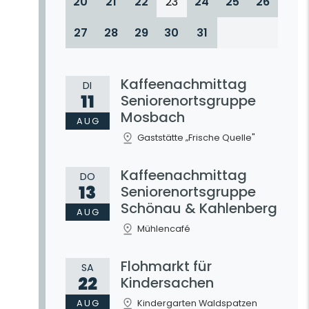
20
21
22
23
24
25
26
27
28
29
30
31
Kaffeenachmittag
DI
11
Seniorenortsgruppe
Mosbach
AUG
Gaststätte „Frische Quelle"
Kaffeenachmittag
DO
13
Seniorenortsgruppe
Schönau & Kahlenberg
AUG
Mühlencafé
Flohmarkt für
SA
22
Kindersachen
AUG
Kindergarten Waldspatzen