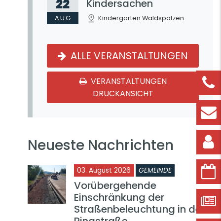
22
Kindersachen
AUG
Kindergarten Waldspatzen
ALLE VERANSTALTUNGEN
VERANSTALTUNGEN
DRUCKANSICHT
Neueste Nachrichten
03. August 2026
GEMEINDE
Vorübergehende
Einschränkung der
Straßenbeleuchtung in der
Ringstraße