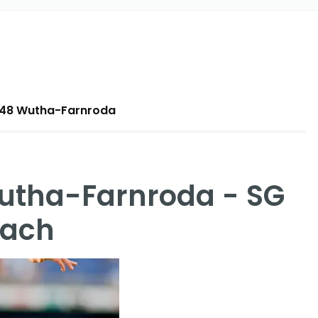
9848 Wutha-Farnroda
Wutha-Farnroda - SG
bach