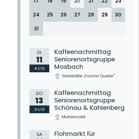
17
18
19
20
21
22
23
24
25
26
27
28
29
30
31
Kaffeenachmittag
DI
11
Seniorenortsgruppe
Mosbach
AUG
Gaststätte „Frische Quelle"
Kaffeenachmittag
DO
13
Seniorenortsgruppe
Schönau & Kahlenberg
AUG
Mühlencafé
Flohmarkt für
SA