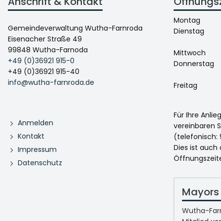
Anschrift & Kontakt
Öffnungs
Montag
Gemeindeverwaltung Wutha-Farnroda
Dienstag
Eisenacher Straße 49
99848 Wutha-Farnoda
Mittwoch
+49 (0)36921 915-0
Donnerstag
+49 (0)36921 915-40
info@wutha-farnroda.de
Freitag
Für Ihre Anli
Anmelden
vereinbaren S
Kontakt
(telefonisch: 
Dies ist auch
Impressum
Öffnungszeit
Datenschutz
Mayors 
Wutha-Farn