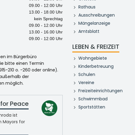
09.00 - 12.00 Uhr
Rathaus
13.00 - 18.00 Uhr
Ausschreibungen
kein Sprechtag
Mängelanzeige
09.00 - 12.00 Uhr
Amtsblatt
13.00 - 16.00 Uhr
09.00 - 12.00 Uhr
LEBEN & FREIZEIT
egen im Bürgerbüro
Wohngebiete
ie bitte einen Termin
Kinderbetreuung
915-210 o. -260 oder online).
Schulen
 außerhalb der
Vereine
en möglich.
Freizeiteinrichtungen
Schwimmbad
for Peace
Sportstätten
roda ist
n Mayors for