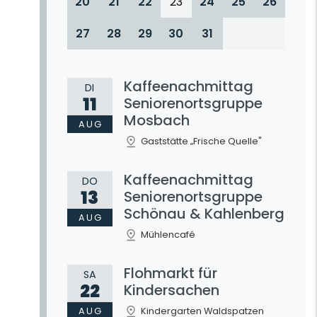
20
21
22
23
24
25
26
27
28
29
30
31
Kaffeenachmittag
DI
11
Seniorenortsgruppe
Mosbach
AUG
Gaststätte „Frische Quelle"
Kaffeenachmittag
DO
13
Seniorenortsgruppe
Schönau & Kahlenberg
AUG
Mühlencafé
Flohmarkt für
SA
22
Kindersachen
AUG
Kindergarten Waldspatzen