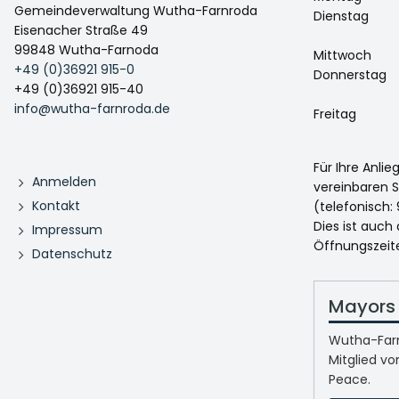
Gemeindeverwaltung Wutha-Farnroda
Dienstag
Eisenacher Straße 49
99848 Wutha-Farnoda
Mittwoch
+49 (0)36921 915-0
Donnerstag
+49 (0)36921 915-40
info@wutha-farnroda.de
Freitag
Für Ihre Anli
Anmelden
vereinbaren S
Kontakt
(telefonisch: 
Dies ist auch
Impressum
Öffnungszeit
Datenschutz
Mayors 
Wutha-Farn
Mitglied vo
Peace.