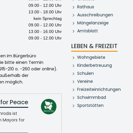
09.00 - 12.00 Uhr
Rathaus
13.00 - 18.00 Uhr
Ausschreibungen
kein Sprechtag
Mängelanzeige
09.00 - 12.00 Uhr
Amtsblatt
13.00 - 16.00 Uhr
09.00 - 12.00 Uhr
LEBEN & FREIZEIT
egen im Bürgerbüro
Wohngebiete
ie bitte einen Termin
Kinderbetreuung
915-210 o. -260 oder online).
Schulen
 außerhalb der
Vereine
en möglich.
Freizeiteinrichtungen
Schwimmbad
for Peace
Sportstätten
roda ist
n Mayors for