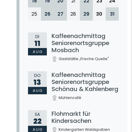
18
19
20
21
22
23
24
25
26
27
28
29
30
31
Kaffeenachmittag
DI
11
Seniorenortsgruppe
Mosbach
AUG
Gaststätte „Frische Quelle"
Kaffeenachmittag
DO
13
Seniorenortsgruppe
Schönau & Kahlenberg
AUG
Mühlencafé
Flohmarkt für
SA
22
Kindersachen
AUG
Kindergarten Waldspatzen