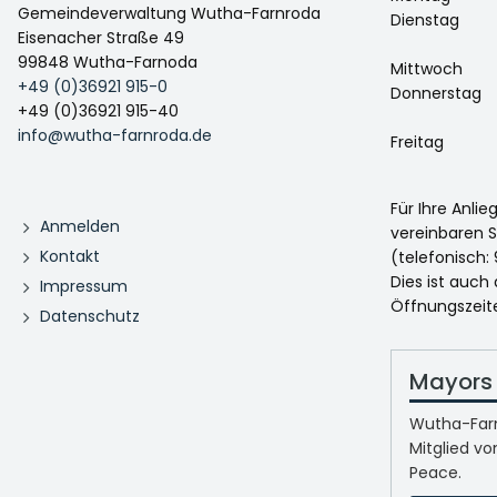
Gemeindeverwaltung Wutha-Farnroda
Dienstag
Eisenacher Straße 49
99848 Wutha-Farnoda
Mittwoch
+49 (0)36921 915-0
Donnerstag
+49 (0)36921 915-40
info@wutha-farnroda.de
Freitag
Für Ihre Anli
Anmelden
vereinbaren S
Kontakt
(telefonisch: 
Dies ist auch
Impressum
Öffnungszeit
Datenschutz
Mayors 
Wutha-Farn
Mitglied vo
Peace.