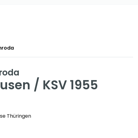
rnroda
roda
sen / KSV 1955
sse Thüringen