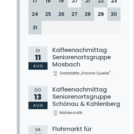
17
18
19
20
21
22
23
24
25
26
27
28
29
30
31
Kaffeenachmittag
DI
11
Seniorenortsgruppe
Mosbach
AUG
Gaststätte „Frische Quelle"
Kaffeenachmittag
DO
13
Seniorenortsgruppe
Schönau & Kahlenberg
AUG
Mühlencafé
Flohmarkt für
SA