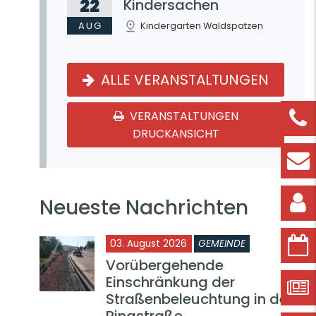
22
Kindersachen
AUG
Kindergarten Waldspatzen
ALLE VERANSTALTUNGEN
VERANSTALTUNGEN
DRUCKANSICHT
Neueste Nachrichten
03. August 2026
GEMEINDE
Vorübergehende
Einschränkung der
Straßenbeleuchtung in der
Ringstraße