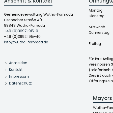
Anschrift & Kontakt
Öffnungs
Montag
Gemeindeverwaltung Wutha-Farnroda
Dienstag
Eisenacher Straße 49
99848 Wutha-Farnoda
Mittwoch
+49 (0)36921 915-0
Donnerstag
+49 (0)36921 915-40
info@wutha-farnroda.de
Freitag
Für Ihre Anli
Anmelden
vereinbaren S
Kontakt
(telefonisch: 
Dies ist auch
Impressum
Öffnungszeit
Datenschutz
Mayors 
Wutha-Farn