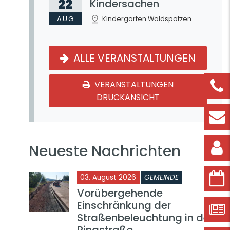
22
Kindersachen
AUG
Kindergarten Waldspatzen
ALLE VERANSTALTUNGEN
VERANSTALTUNGEN
DRUCKANSICHT
Neueste Nachrichten
03. August 2026
GEMEINDE
Vorübergehende
Einschränkung der
Straßenbeleuchtung in der
Ringstraße