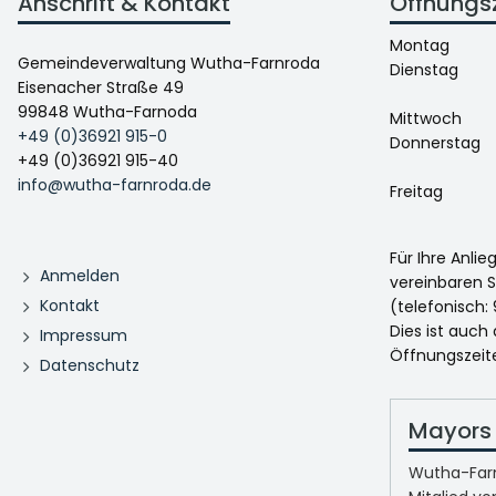
Anschrift & Kontakt
Öffnungs
Montag
Gemeindeverwaltung Wutha-Farnroda
Dienstag
Eisenacher Straße 49
99848 Wutha-Farnoda
Mittwoch
+49 (0)36921 915-0
Donnerstag
+49 (0)36921 915-40
info@wutha-farnroda.de
Freitag
Für Ihre Anli
Anmelden
vereinbaren S
Kontakt
(telefonisch: 
Dies ist auch
Impressum
Öffnungszeit
Datenschutz
Mayors 
Wutha-Farn