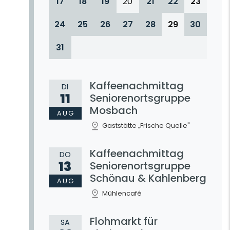
17
18
19
20
21
22
23
24
25
26
27
28
29
30
31
Kaffeenachmittag
DI
11
Seniorenortsgruppe
Mosbach
AUG
Gaststätte „Frische Quelle"
Kaffeenachmittag
DO
13
Seniorenortsgruppe
Schönau & Kahlenberg
AUG
Mühlencafé
Flohmarkt für
SA