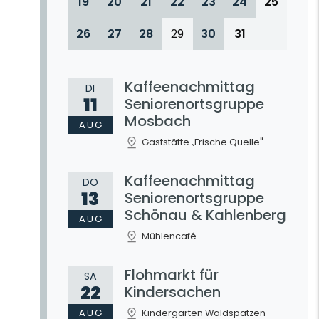
19
20
21
22
23
24
25
26
27
28
29
30
31
Kaffeenachmittag
DI
11
Seniorenortsgruppe
Mosbach
AUG
Gaststätte „Frische Quelle"
Kaffeenachmittag
DO
13
Seniorenortsgruppe
Schönau & Kahlenberg
AUG
Mühlencafé
Flohmarkt für
SA
22
Kindersachen
AUG
Kindergarten Waldspatzen