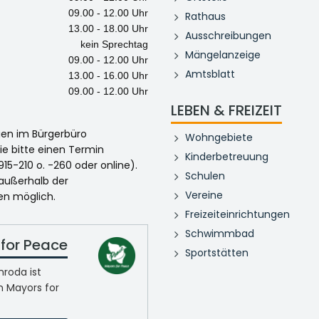
09.00 - 12.00 Uhr
Rathaus
13.00 - 18.00 Uhr
Ausschreibungen
kein Sprechtag
Mängelanzeige
09.00 - 12.00 Uhr
Amtsblatt
13.00 - 16.00 Uhr
09.00 - 12.00 Uhr
LEBEN & FREIZEIT
egen im Bürgerbüro
Wohngebiete
ie bitte einen Termin
Kinderbetreuung
915-210 o. -260 oder online).
Schulen
 außerhalb der
Vereine
en möglich.
Freizeiteinrichtungen
Schwimmbad
for Peace
Sportstätten
roda ist
n Mayors for