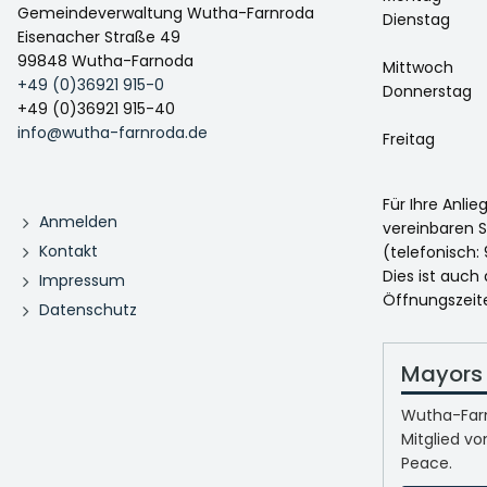
Gemeindeverwaltung Wutha-Farnroda
Dienstag
Eisenacher Straße 49
99848 Wutha-Farnoda
Mittwoch
+49 (0)36921 915-0
Donnerstag
+49 (0)36921 915-40
info@wutha-farnroda.de
Freitag
Für Ihre Anli
Anmelden
vereinbaren S
Kontakt
(telefonisch: 
Dies ist auch
Impressum
Öffnungszeit
Datenschutz
Mayors 
Wutha-Farn
Mitglied vo
Peace.