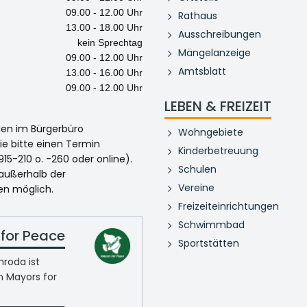
09.00 - 12.00 Uhr
Rathaus
13.00 - 18.00 Uhr
Ausschreibungen
kein Sprechtag
Mängelanzeige
09.00 - 12.00 Uhr
Amtsblatt
13.00 - 16.00 Uhr
09.00 - 12.00 Uhr
LEBEN & FREIZEIT
egen im Bürgerbüro
Wohngebiete
ie bitte einen Termin
Kinderbetreuung
915-210 o. -260 oder online).
Schulen
 außerhalb der
Vereine
en möglich.
Freizeiteinrichtungen
Schwimmbad
for Peace
Sportstätten
roda ist
n Mayors for