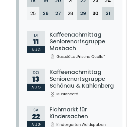
18
19
20
21
22
23
24
25
26
27
28
29
30
31
Kaffeenachmittag
DI
11
Seniorenortsgruppe
Mosbach
AUG
Gaststätte „Frische Quelle"
Kaffeenachmittag
DO
13
Seniorenortsgruppe
Schönau & Kahlenberg
AUG
Mühlencafé
Flohmarkt für
SA
22
Kindersachen
AUG
Kindergarten Waldspatzen