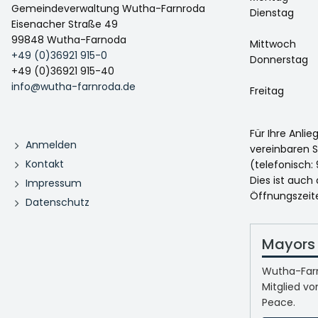
Gemeindeverwaltung Wutha-Farnroda
Dienstag
Eisenacher Straße 49
99848 Wutha-Farnoda
Mittwoch
+49 (0)36921 915-0
Donnerstag
+49 (0)36921 915-40
info@wutha-farnroda.de
Freitag
Für Ihre Anli
Anmelden
vereinbaren S
Kontakt
(telefonisch: 
Dies ist auch
Impressum
Öffnungszeit
Datenschutz
Mayors 
Wutha-Farn
Mitglied vo
Peace.