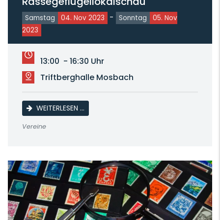
Rassegeflügellokalschau
-
Samstag
04. Nov 2023
Sonntag
05. Nov
2023
13:00 - 16:30 Uhr
Triftberghalle Mosbach
JUBILÄUMSSCHAU RASSEGEFLÜGELLOKAL
WEITERLESEN …
Vereine