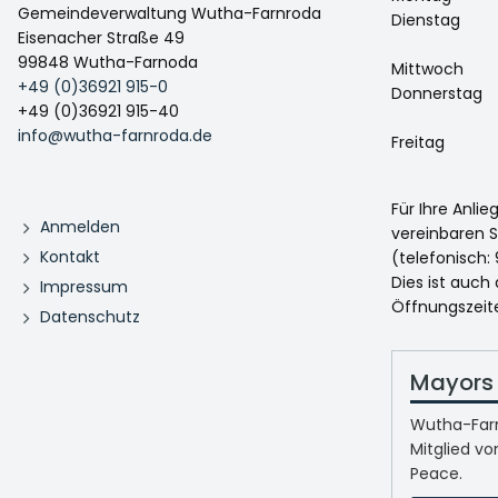
Gemeindeverwaltung Wutha-Farnroda
Dienstag
Eisenacher Straße 49
99848 Wutha-Farnoda
Mittwoch
+49 (0)36921 915-0
Donnerstag
+49 (0)36921 915-40
info@wutha-farnroda.de
Freitag
Für Ihre Anli
Anmelden
vereinbaren S
Kontakt
(telefonisch: 
Dies ist auch
Impressum
Öffnungszeit
Datenschutz
Mayors 
Wutha-Farn
Mitglied vo
Peace.