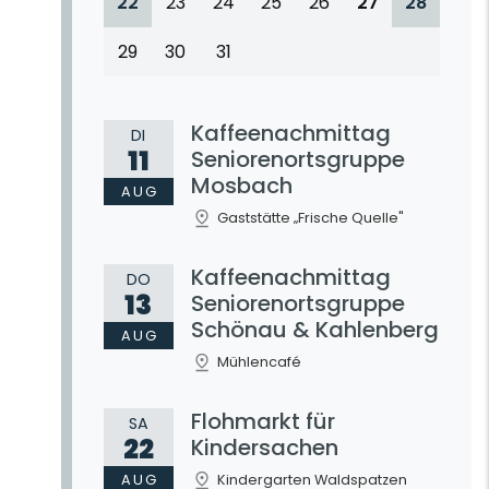
22
23
24
25
26
27
28
29
30
31
Kaffeenachmittag
DI
11
Seniorenortsgruppe
Mosbach
AUG
Gaststätte „Frische Quelle"
Kaffeenachmittag
DO
13
Seniorenortsgruppe
Schönau & Kahlenberg
AUG
Mühlencafé
Flohmarkt für
SA
22
Kindersachen
AUG
Kindergarten Waldspatzen