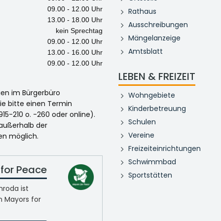
09.00 - 12.00 Uhr
Rathaus
13.00 - 18.00 Uhr
Ausschreibungen
kein Sprechtag
Mängelanzeige
09.00 - 12.00 Uhr
Amtsblatt
13.00 - 16.00 Uhr
09.00 - 12.00 Uhr
LEBEN & FREIZEIT
egen im Bürgerbüro
Wohngebiete
ie bitte einen Termin
Kinderbetreuung
915-210 o. -260 oder online).
Schulen
 außerhalb der
Vereine
en möglich.
Freizeiteinrichtungen
Schwimmbad
for Peace
Sportstätten
roda ist
n Mayors for