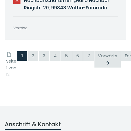
Nachbarschaftstreff „Hallo Nachbar"
Ringstr. 20, 99848 Wutha-Farnroda
Vereine
1
2
3
4
5
6
7
Vorwärts
En
Seite
1 von
12
Anschrift & Kontakt