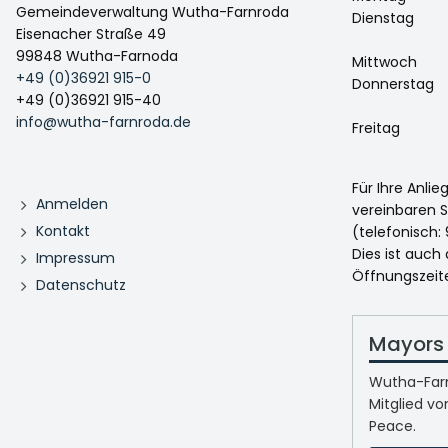
Gemeindeverwaltung Wutha-Farnroda
Dienstag
Eisenacher Straße 49
99848 Wutha-Farnoda
Mittwoch
+49 (0)36921 915-0
Donnerstag
+49 (0)36921 915-40
info@wutha-farnroda.de
Freitag
Für Ihre Anli
Anmelden
vereinbaren S
Kontakt
(telefonisch: 
Dies ist auch
Impressum
Öffnungszeit
Datenschutz
Mayors 
Wutha-Farn
Mitglied vo
Peace.