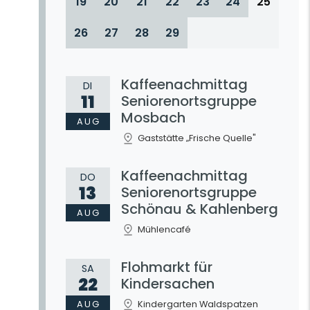
19
20
21
22
23
24
25
26
27
28
29
Kaffeenachmittag
DI
11
Seniorenortsgruppe
Mosbach
AUG
Gaststätte „Frische Quelle"
Kaffeenachmittag
DO
13
Seniorenortsgruppe
Schönau & Kahlenberg
AUG
Mühlencafé
Flohmarkt für
SA
22
Kindersachen
AUG
Kindergarten Waldspatzen