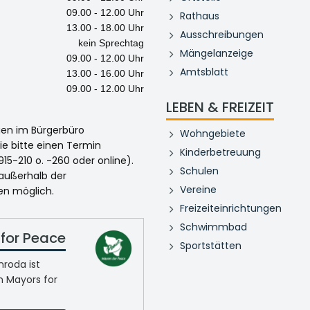
09.00 - 12.00 Uhr
Rathaus
13.00 - 18.00 Uhr
Ausschreibungen
kein Sprechtag
Mängelanzeige
09.00 - 12.00 Uhr
Amtsblatt
13.00 - 16.00 Uhr
09.00 - 12.00 Uhr
LEBEN & FREIZEIT
egen im Bürgerbüro
Wohngebiete
ie bitte einen Termin
Kinderbetreuung
915-210 o. -260 oder online).
Schulen
 außerhalb der
Vereine
en möglich.
Freizeiteinrichtungen
Schwimmbad
for Peace
Sportstätten
roda ist
n Mayors for