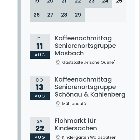
19
20
21
22
23
24
25
26
27
28
29
Kaffeenachmittag
DI
11
Seniorenortsgruppe
Mosbach
AUG
Gaststätte „Frische Quelle"
Kaffeenachmittag
DO
13
Seniorenortsgruppe
Schönau & Kahlenberg
AUG
Mühlencafé
Flohmarkt für
SA
22
Kindersachen
AUG
Kindergarten Waldspatzen