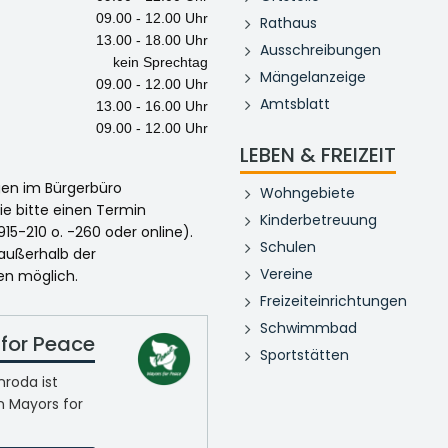
09.00 - 12.00 Uhr
Rathaus
13.00 - 18.00 Uhr
Ausschreibungen
kein Sprechtag
Mängelanzeige
09.00 - 12.00 Uhr
Amtsblatt
13.00 - 16.00 Uhr
09.00 - 12.00 Uhr
LEBEN & FREIZEIT
egen im Bürgerbüro
Wohngebiete
ie bitte einen Termin
Kinderbetreuung
915-210 o. -260 oder online).
Schulen
 außerhalb der
Vereine
en möglich.
Freizeiteinrichtungen
Schwimmbad
for Peace
Sportstätten
roda ist
n Mayors for