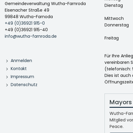
Gemeindeverwaltung Wutha-Farnroda
Dienstag
Eisenacher Straße 49
99848 Wutha-Farnoda
Mittwoch
+49 (0)36921 915-0
Donnerstag
+49 (0)36921 915-40
info@wutha-farnroda.de
Freitag
Für Ihre Anli
Anmelden
vereinbaren S
Kontakt
(telefonisch: 
Dies ist auch
Impressum
Öffnungszeit
Datenschutz
Mayors 
Wutha-Farn
Mitglied vo
Peace.