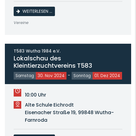
OFFENE VEREINSSCHAU 2024 DES T 219 FA
WEITERLESEN …
Vereine
T583 Wutha 1984 e.V.
Lokalschau des
Kleintierzuchtvereins T583
-
Samstag
30. Nov 2024
Sonntag
01. Dez 2024
10:00 Uhr
Alte Schule Eichrodt
Eisenacher Straße 19, 99848 Wutha-
Farnroda