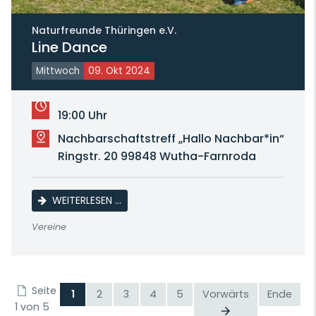
Naturfreunde Thüringen e.V.
Line Dance
Mittwoch
09. Okt 2024
19:00 Uhr
Nachbarschaftstreff „Hallo Nachbar*in“
Ringstr. 20 99848 Wutha-Farnroda
LINE DANCE
WEITERLESEN …
Vereine
Seite
1
2
3
4
5
Vorwärts
Ende
1 von 5