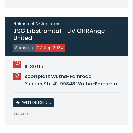
Heimspiel D-Junioren
JSG Erbstromtal - JV OHRAnge
United
Samstag
07. Sep 2024
10:30 Uhr
Sportplatz Wutha-Farnroda
Ruhlaer Str. 41, 99848 Wutha-Farnroda
JSG ERBSTROMTAL - JV OHRANGE UNITE
WEITERLESEN …
Vereine