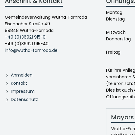
Anschrift & Kontakt
Öffnungs
Montag
Gemeindeverwaltung Wutha-Farnroda
Dienstag
Eisenacher Straße 49
99848 Wutha-Farnoda
Mittwoch
+49 (0)36921 915-0
Donnerstag
+49 (0)36921 915-40
info@wutha-farnroda.de
Freitag
Für Ihre Anli
Anmelden
vereinbaren S
Kontakt
(telefonisch: 
Dies ist auch
Impressum
Öffnungszeit
Datenschutz
Mayors 
Wutha-Farn