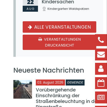
22
Kindersachen
AUG
Kindergarten Waldspatzen
ALLE VERANSTALTUNGEN
VERANSTALTUNGEN
DRUCKANSICHT
Neueste Nachrichten
03. August 2026
GEMEINDE
Vorübergehende
Einschränkung der
Straßenbeleuchtung in der
Ringstraße