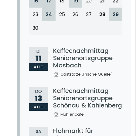
16
17
18
19
20
21
22
23
24
25
26
27
28
29
30
Kaffeenachmittag
DI
11
Seniorenortsgruppe
Mosbach
AUG
Gaststätte „Frische Quelle"
Kaffeenachmittag
DO
13
Seniorenortsgruppe
Schönau & Kahlenberg
AUG
Mühlencafé
Flohmarkt für
SA