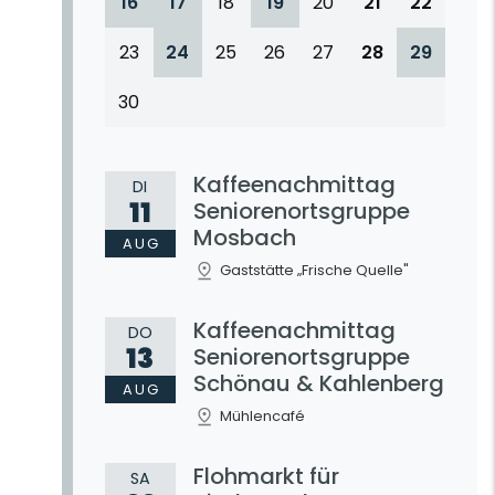
16
17
18
19
20
21
22
23
24
25
26
27
28
29
30
Kaffeenachmittag
DI
11
Seniorenortsgruppe
Mosbach
AUG
Gaststätte „Frische Quelle"
Kaffeenachmittag
DO
13
Seniorenortsgruppe
Schönau & Kahlenberg
AUG
Mühlencafé
Flohmarkt für
SA