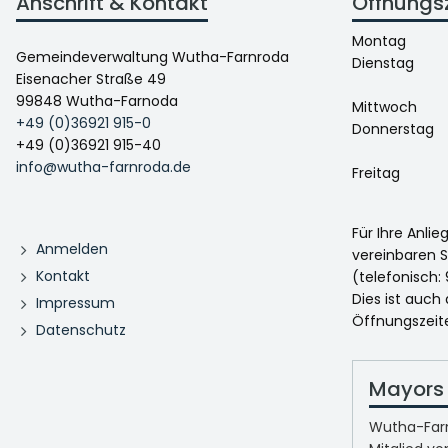
Anschrift & Kontakt
Öffnungs
Montag
Gemeindeverwaltung Wutha-Farnroda
Dienstag
Eisenacher Straße 49
99848 Wutha-Farnoda
Mittwoch
+49 (0)36921 915-0
Donnerstag
+49 (0)36921 915-40
info@wutha-farnroda.de
Freitag
Für Ihre Anli
Anmelden
vereinbaren S
Kontakt
(telefonisch: 
Dies ist auch
Impressum
Öffnungszeit
Datenschutz
Mayors 
Wutha-Farn