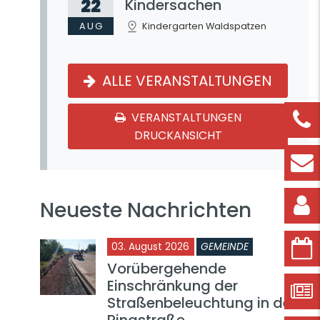
22
Kindersachen
AUG
Kindergarten Waldspatzen
ALLE VERANSTALTUNGEN
VERANSTALTUNGEN
DRUCKANSICHT
Neueste Nachrichten
03. August 2026
GEMEINDE
Vorübergehende
Einschränkung der
Straßenbeleuchtung in der
Ringstraße