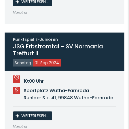
SAMMLERTREFFEN DER BRIEFMARKENFREUN
WEITERLESEN …
Vereine
Punktspiel E-Junioren
JSG Erbstromtal - SV Normania
Treffurt II
Sonntag
01. Sep 2024
10:00 Uhr
Sportplatz Wutha-Farnroda
Ruhlaer Str. 41, 99848 Wutha-Farnroda
JSG ERBSTROMTAL - SV NORMANIA TREFFU
WEITERLESEN …
Vereine