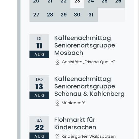
20
21
22
23
24
25
26
27
28
29
30
31
Kaffeenachmittag
DI
11
Seniorenortsgruppe
Mosbach
AUG
Gaststätte „Frische Quelle"
Kaffeenachmittag
DO
13
Seniorenortsgruppe
Schönau & Kahlenberg
AUG
Mühlencafé
Flohmarkt für
SA
22
Kindersachen
AUG
Kindergarten Waldspatzen