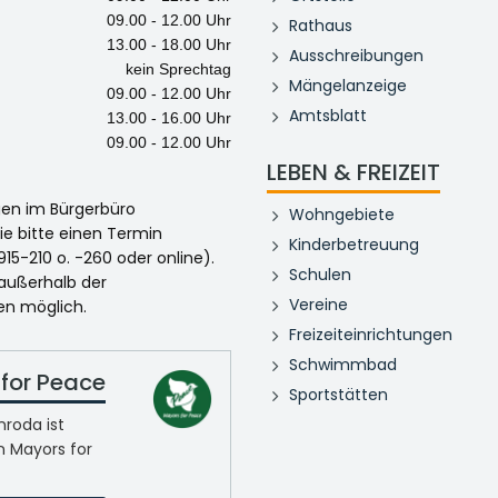
09.00 - 12.00 Uhr
Rathaus
13.00 - 18.00 Uhr
Ausschreibungen
kein Sprechtag
Mängelanzeige
09.00 - 12.00 Uhr
Amtsblatt
13.00 - 16.00 Uhr
09.00 - 12.00 Uhr
LEBEN & FREIZEIT
egen im Bürgerbüro
Wohngebiete
ie bitte einen Termin
Kinderbetreuung
915-210 o. -260 oder online).
Schulen
 außerhalb der
Vereine
en möglich.
Freizeiteinrichtungen
Schwimmbad
for Peace
Sportstätten
roda ist
n Mayors for