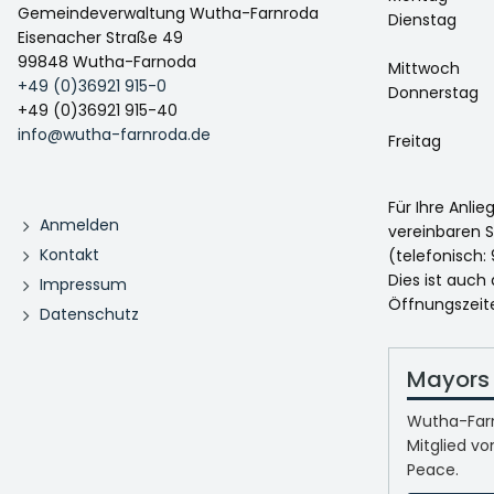
Gemeindeverwaltung Wutha-Farnroda
Dienstag
Eisenacher Straße 49
99848 Wutha-Farnoda
Mittwoch
+49 (0)36921 915-0
Donnerstag
+49 (0)36921 915-40
info@wutha-farnroda.de
Freitag
Für Ihre Anli
Anmelden
vereinbaren S
Kontakt
(telefonisch: 
Dies ist auch
Impressum
Öffnungszeit
Datenschutz
Mayors 
Wutha-Farn
Mitglied vo
Peace.