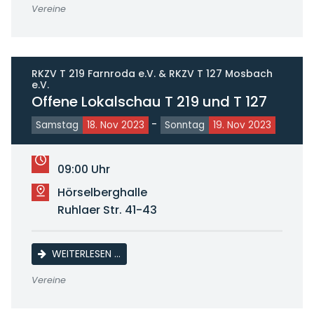
Vereine
RKZV T 219 Farnroda e.V. & RKZV T 127 Mosbach
e.V.
Offene Lokalschau T 219 und T 127
-
Samstag
18. Nov 2023
Sonntag
19. Nov 2023
09:00 Uhr
Hörselberghalle
Ruhlaer Str. 41-43
OFFENE LOKALSCHAU T 219 UND T 127
WEITERLESEN …
Vereine