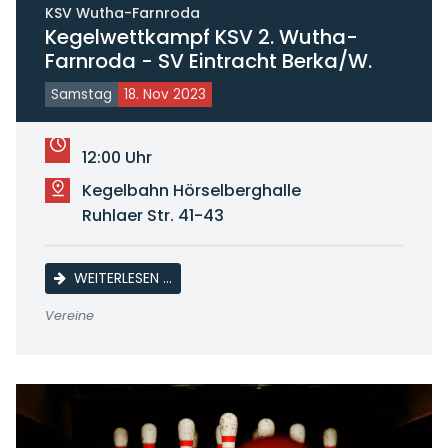
KSV Wutha-Farnroda
Kegelwettkampf KSV 2. Wutha-
Farnroda - SV Eintracht Berka/W.
Samstag
18. Nov 2023
12:00 Uhr
Kegelbahn Hörselberghalle
Ruhlaer Str. 41-43
KEGELWETTKAMPF KSV 2. WUTHA-FARNRO
WEITERLESEN …
Vereine