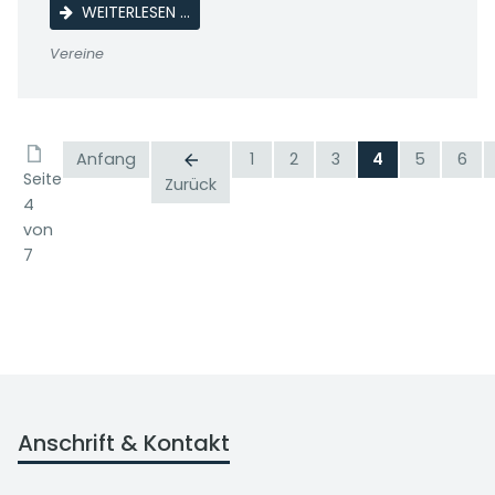
KEGELWETTKAMPF KSV 3. WUTHA-FARNRO
WEITERLESEN …
Vereine
Anfang
1
2
3
4
5
6
Seite
Zurück
4
von
7
Anschrift & Kontakt