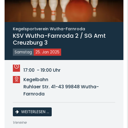
Kegelsportverein Wutha-Farnroda
KSV Wutha-Farnroda 2 / SG Amt
Creuzburg 3
Samstag
25. Jan 2025
17:00 - 19:00 Uhr
Kegelbahn
Ruhlaer Str. 41-43 99848 Wutha-
Farnroda
KSV WUTHA-FARNRODA 2 / SG AMT CREU
WEITERLESEN …
Vereine