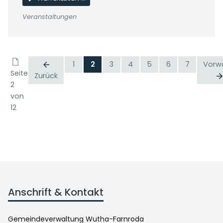
Veranstaltungen
1
2
3
4
5
6
7
Vorw
Seite
Zurück
2
von
12
Anschrift & Kontakt
Gemeindeverwaltung Wutha-Farnroda