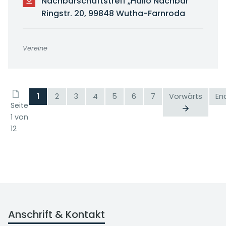
Nachbarschaftstreff „Hallo Nachbar"
Ringstr. 20, 99848 Wutha-Farnroda
Vereine
1
2
3
4
5
6
7
Vorwärts
En
Seite
1 von
12
Anschrift & Kontakt