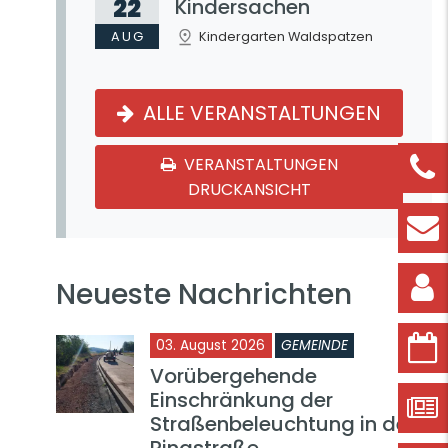
22
Kindersachen
AUG
Kindergarten Waldspatzen
ALLE VERANSTALTUNGEN
VERANSTALTUNGEN
DRUCKANSICHT
Neueste Nachrichten
03. August 2026
GEMEINDE
Vorübergehende
Einschränkung der
Straßenbeleuchtung in der
Ringstraße