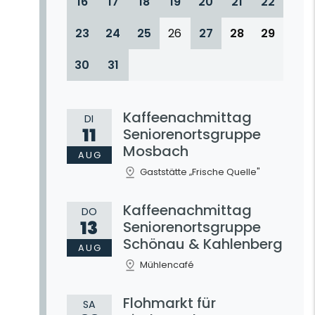
16
17
18
19
20
21
22
23
24
25
26
27
28
29
30
31
Kaffeenachmittag
DI
11
Seniorenortsgruppe
Mosbach
AUG
PPE MOSBACH
Gaststätte „Frische Quelle"
Kaffeenachmittag
DO
13
Seniorenortsgruppe
Schönau & Kahlenberg
AUG
Mühlencafé
Flohmarkt für
SA