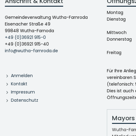
Anschrift & Kontakt
Öffnungs
Montag
Gemeindeverwaltung Wutha-Farnroda
Dienstag
Eisenacher Straße 49
99848 Wutha-Farnoda
Mittwoch
+49 (0)36921 915-0
Donnerstag
+49 (0)36921 915-40
info@wutha-farnroda.de
Freitag
Für Ihre Anli
Anmelden
vereinbaren S
Kontakt
(telefonisch: 
Dies ist auch
Impressum
Öffnungszeit
Datenschutz
Mayors 
Wutha-Farn