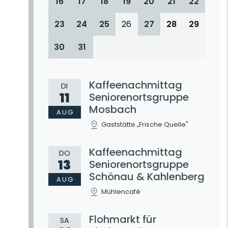
16
17
18
19
20
21
22
23
24
25
26
27
28
29
30
31
Kaffeenachmittag
DI
11
Seniorenortsgruppe
Mosbach
AUG
Gaststätte „Frische Quelle"
Kaffeenachmittag
DO
13
Seniorenortsgruppe
Schönau & Kahlenberg
AUG
Mühlencafé
Flohmarkt für
SA