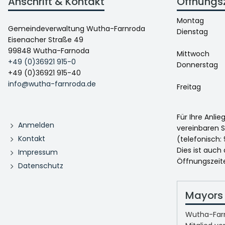
Anschrift & Kontakt
Öffnungs
Montag
Gemeindeverwaltung Wutha-Farnroda
Dienstag
Eisenacher Straße 49
99848 Wutha-Farnoda
Mittwoch
+49 (0)36921 915-0
Donnerstag
+49 (0)36921 915-40
info@wutha-farnroda.de
Freitag
Für Ihre Anli
Anmelden
vereinbaren S
Kontakt
(telefonisch: 
Dies ist auch
Impressum
Öffnungszeit
Datenschutz
Mayors 
Wutha-Farn