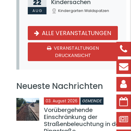
22
Kindersachen
AUG
Kindergarten Waldspatzen
ALLE VERANSTALTUNGEN
VERANSTALTUNGEN
DRUCKANSICHT
Neueste Nachrichten
03. August 2026
GEMEINDE
Vorübergehende
Einschränkung der
Straßenbeleuchtung in der
Ringstraße