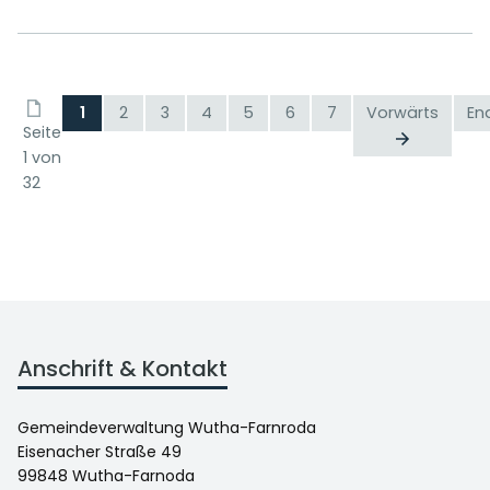
1
2
3
4
5
6
7
Vorwärts
En
Seite
1 von
32
Anschrift & Kontakt
Gemeindeverwaltung Wutha-Farnroda
Eisenacher Straße 49
99848 Wutha-Farnoda