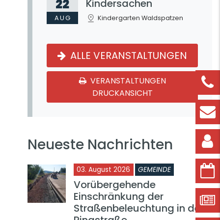
22
Kindersachen
AUG
Kindergarten Waldspatzen
ALLE VERANSTALTUNGEN
VERANSTALTUNGEN
DRUCKANSICHT
Neueste Nachrichten
03. August 2026
GEMEINDE
Vorübergehende
Einschränkung der
Straßenbeleuchtung in der
Ringstraße