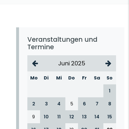
Veranstaltungen und
Termine
Juni 2025
Mo
Di
Mi
Do
Fr
Sa
So
1
2
3
4
5
6
7
8
9
10
11
12
13
14
15