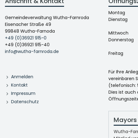
Anschrift & Kontakt
Öffnungs
Montag
Gemeindeverwaltung Wutha-Farnroda
Dienstag
Eisenacher Straße 49
99848 Wutha-Farnoda
Mittwoch
+49 (0)36921 915-0
Donnerstag
+49 (0)36921 915-40
info@wutha-farnroda.de
Freitag
Für Ihre Anli
Anmelden
vereinbaren S
Kontakt
(telefonisch: 
Dies ist auch
Impressum
Öffnungszeit
Datenschutz
Mayors 
Wutha-Farn