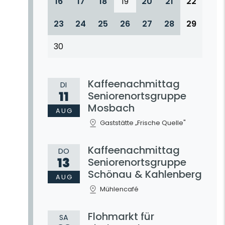
16
17
18
19
20
21
22
23
24
25
26
27
28
29
30
Kaffeenachmittag
DI
11
Seniorenortsgruppe
Mosbach
AUG
Gaststätte „Frische Quelle"
Kaffeenachmittag
DO
13
Seniorenortsgruppe
Schönau & Kahlenberg
AUG
Mühlencafé
Flohmarkt für
SA