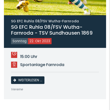
SG EFC Ruhla 08/FSV Wutha-Farnroda
SG EFC Ruhla 08/FSV Wutha-
Farnroda - TSV Sundhausen 1869
Sonntag
22. Okt 2023
15:00 Uhr
Sportanlage Farnroda
SG EFC RUHLA 08/FSV WUTHA-FARNRODA
WEITERLESEN …
Vereine