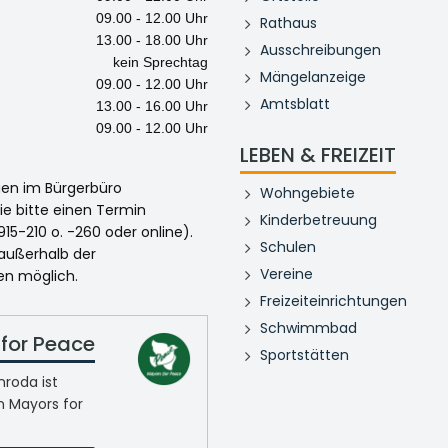
09.00 - 12.00 Uhr
Rathaus
13.00 - 18.00 Uhr
Ausschreibungen
kein Sprechtag
Mängelanzeige
09.00 - 12.00 Uhr
Amtsblatt
13.00 - 16.00 Uhr
09.00 - 12.00 Uhr
LEBEN & FREIZEIT
egen im Bürgerbüro
Wohngebiete
ie bitte einen Termin
Kinderbetreuung
915-210 o. -260 oder online).
Schulen
 außerhalb der
Vereine
en möglich.
Freizeiteinrichtungen
Schwimmbad
for Peace
Sportstätten
roda ist
n Mayors for