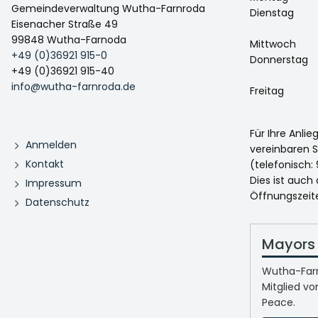
Gemeindeverwaltung Wutha-Farnroda
Dienstag
Eisenacher Straße 49
99848 Wutha-Farnoda
Mittwoch
+49 (0)36921 915-0
Donnerstag
+49 (0)36921 915-40
info@wutha-farnroda.de
Freitag
Für Ihre Anli
Anmelden
vereinbaren S
Kontakt
(telefonisch: 
Dies ist auch
Impressum
Öffnungszeit
Datenschutz
Mayors 
Wutha-Farn
Mitglied vo
Peace.