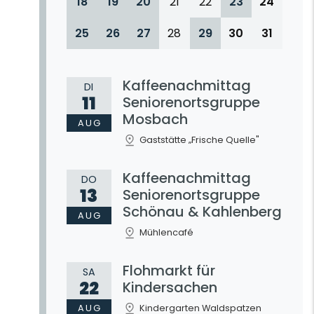
18
19
20
21
22
23
24
25
26
27
28
29
30
31
Kaffeenachmittag
DI
11
Seniorenortsgruppe
Mosbach
AUG
Gaststätte „Frische Quelle"
Kaffeenachmittag
DO
13
Seniorenortsgruppe
Schönau & Kahlenberg
AUG
Mühlencafé
Flohmarkt für
SA
22
Kindersachen
AUG
Kindergarten Waldspatzen