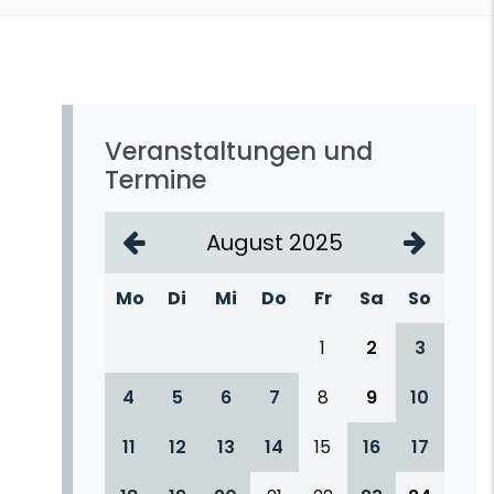
Veranstaltungen und
Termine
August 2025
Mo
Di
Mi
Do
Fr
Sa
So
1
2
3
4
5
6
7
8
9
10
11
12
13
14
15
16
17