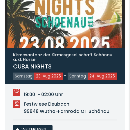
Kirmesantanz der Kirmesgesellschaft Schönau
a. d. Hörsel
CUBA NIGHTS
-
Samstag
23. Aug 2025
Sonntag
24. Aug 2025
19:00 - 02:00 Uhr
Festwiese Deubach
99848 Wutha-Farnroda OT Schönau
CUBA NIGHTS
WEITERLESEN …