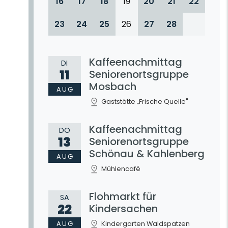
16
17
18
19
20
21
22
23
24
25
26
27
28
Kaffeenachmittag
DI
11
Seniorenortsgruppe
Mosbach
AUG
Gaststätte „Frische Quelle"
Kaffeenachmittag
DO
13
Seniorenortsgruppe
Schönau & Kahlenberg
AUG
Mühlencafé
Flohmarkt für
SA
22
Kindersachen
AUG
Kindergarten Waldspatzen