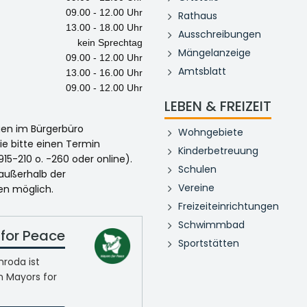
09.00 - 12.00 Uhr
Rathaus
13.00 - 18.00 Uhr
Ausschreibungen
kein Sprechtag
Mängelanzeige
09.00 - 12.00 Uhr
Amtsblatt
13.00 - 16.00 Uhr
09.00 - 12.00 Uhr
LEBEN & FREIZEIT
egen im Bürgerbüro
Wohngebiete
ie bitte einen Termin
Kinderbetreuung
915-210 o. -260 oder online).
Schulen
 außerhalb der
Vereine
en möglich.
Freizeiteinrichtungen
Schwimmbad
for Peace
Sportstätten
roda ist
n Mayors for