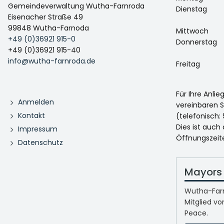
Gemeindeverwaltung Wutha-Farnroda
Dienstag
Eisenacher Straße 49
99848 Wutha-Farnoda
Mittwoch
+49 (0)36921 915-0
Donnerstag
+49 (0)36921 915-40
info@wutha-farnroda.de
Freitag
Für Ihre Anli
Anmelden
vereinbaren S
Kontakt
(telefonisch: 
Dies ist auch
Impressum
Öffnungszeit
Datenschutz
Mayors 
Wutha-Farn
Mitglied vo
Peace.