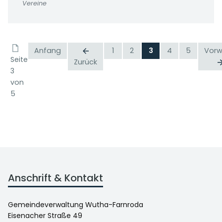
Vereine
Anfang
1
2
3
4
5
Vorw
Seite
Zurück
3
von
5
Anschrift & Kontakt
Gemeindeverwaltung Wutha-Farnroda
Eisenacher Straße 49