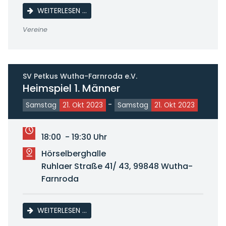
KEGELWETTKAMPF KSV 4. WUTHA-FARNROD
WEITERLESEN …
Vereine
SV Petkus Wutha-Farnroda e.V.
Heimspiel 1. Männer
-
Samstag
21. Okt 2023
Samstag
21. Okt 2023
18:00 - 19:30 Uhr
Hörselberghalle
Ruhlaer Straße 41/ 43, 99848 Wutha-
Farnroda
HEIMSPIEL 1. MÄNNER
WEITERLESEN …