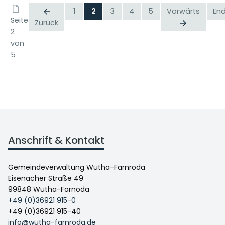
1
2
3
4
5
Vorwärts
En
Seite
Zurück
2
von
5
Anschrift & Kontakt
Gemeindeverwaltung Wutha-Farnroda
Eisenacher Straße 49
99848 Wutha-Farnoda
+49 (0)36921 915-0
+49 (0)36921 915-40
info@wutha-farnroda.de